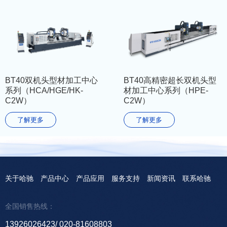
BT40双机头型材加工中心
BT40高精密超长双机头型
系列（HCA/HGE/HK-
材加工中心系列（HPE-
C2W）
C2W）
了解更多
了解更多
关于哈驰
产品中心
产品应用
服务支持
新闻资讯
联系哈驰
全国销售热线：
13926026423
020-81608803